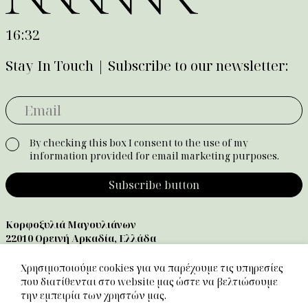
16:32
Stay In Touch | Subscribe to our newsletter:
By checking this box I consent to the use of my
information provided for email marketing purposes.
Subscribe button
Κορφοξυλιά Μαγουλιάνων
22010 Ορεινή Αρκαδία, Ελλάδα
T :
+30 2710 309009
E:
info@mannaarcadia.gr
Χρησιμοποιούμε cookies για να παρέχουμε τις υπηρεσίες
που διατίθενται στο website μας ώστε να βελτιώσουμε
την εμπειρία των χρηστών μας.
Wellness