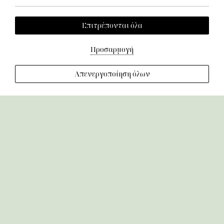
Γαστρονομία
Επιτρέπονται όλα
Πολιτική Απορρήτου
Πολιτική Cookies
Όροι και Προϋποθέσεις
Προσαρμογή
Απενεργοποίηση όλων